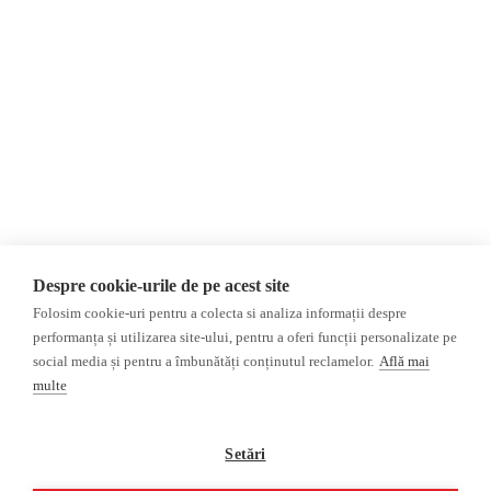
Evenimente
România
Newsletter
Internațional
Donații
AIJR
Politica de confidențialitate
Opinii
Fake News, Dezinformare &
Editorial
Propagandă
Interviu
Republica Moldova
Reportaj
Regiunea găgăuză
Regiunea transnistreană
Investigatie
Ucraina
Despre cookie-urile de pe acest site
Rusia
Folosim cookie-uri pentru a colecta si analiza informații despre
performanța și utilizarea site-ului, pentru a oferi funcții personalizate pe
Monitor media
Multimedia
social media și pentru a îmbunătăți conținutul reclamelor.
Află mai
Presa rusă independentă
Podcast
multe
Presa rusa pro-Kremlin
Reportaj video
Presa din regiunea găgăuză
Interviu video
Setări
Presa din regiunea
transnistreană