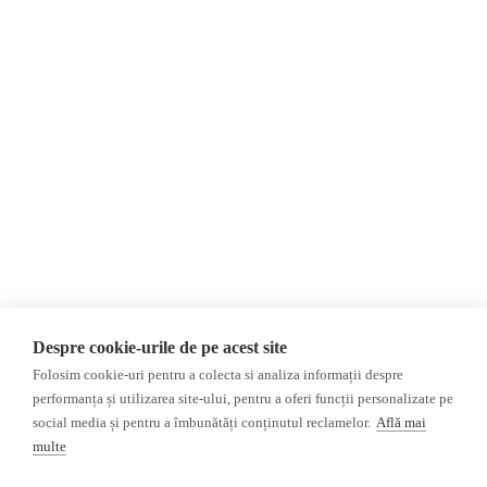
Despre Noi
Știri
Contact
Republica Moldova
Evenimente
România
Newsletter
Internațional
Donații
AIJR
Politica de confidențialitate
Opinii
Fake News, Dezinformare &
Editorial
Propagandă
Interviu
Republica Moldova
Reportaj
Regiunea găgăuză
Regiunea transnistreană
Investigatie
Ucraina
Despre cookie-urile de pe acest site
Rusia
Folosim cookie-uri pentru a colecta si analiza informații despre
performanța și utilizarea site-ului, pentru a oferi funcții personalizate pe
Monitor media
Multimedia
social media și pentru a îmbunătăți conținutul reclamelor.
Află mai
Presa rusă independentă
Podcast
multe
Presa rusa pro-Kremlin
Reportaj video