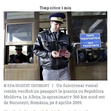
Timp citire: 1 min
| Un funcționar vamal
© EPA/ROBERT GHEMENT
român verifică un pașaport la granița cu Republica
Moldova, în Albița, la aproximativ 360 km nord-est
de București, România, pe 8 aprilie 2009.