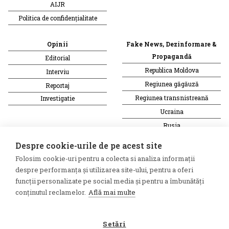
AIJR
Politica de confidențialitate
Opinii
Fake News, Dezinformare &
Propagandă
Editorial
Republica Moldova
Interviu
Regiunea găgăuză
Reportaj
Regiunea transnistreană
Investigatie
Ucraina
Rusia
Monitor media
Multimedia
Despre cookie-urile de pe acest site
Presa rusă independentă
Podcast
Folosim cookie-uri pentru a colecta si analiza informații
Presa rusa pro-Kremlin
Reportaj video
despre performanța și utilizarea site-ului, pentru a oferi
Presa din regiunea găgăuză
Interviu video
funcții personalizate pe social media și pentru a îmbunătăți
conținutul reclamelor.
Află mai multe
Presa din regiunea
transnistreană
Setări