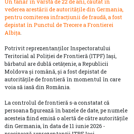
Un tânăr în vârstă de 22 de ani, căutat în
vederea arestării de autorităţile din Germania,
pentru comiterea infracţiunii de fraudă, a fost
depistat în Punctul de Trecere a Frontierei
Albiţa
.
Potrivit reprezentanţilor Inspectoratului
Teritorial al Poliţiei de Frontieră (ITPF) Iaşi,
bărbatul
are dublă cetăţenie, a Republicii
Moldova şi română, şi a fost depistat de
autorităţile de frontieră în momentul în care
voia să iasă din România.
La controlul de frontieră s-a constatat că
persoana figurează în bazele de date, pe numele
acesteia fiind emisă o alertă de către autorităţile
din Germania, în data de 11 iunie 2026 -
precizează reprezentanţii ITPF Iaşi.