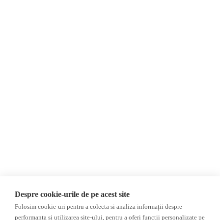
Despre Noi
Știri
Contact
Republica Moldova
Evenimente
România
Newsletter
Internațional
Donații
AIJR
Politica de confidențialitate
Opinii
Fake News, Dezinformare &
Propagandă
Editorial
Republica Moldova
Interviu
Regiunea găgăuză
Reportaj
Regiunea transnistreană
Investigatie
Ucraina
Despre cookie-urile de pe acest site
Rusia
Folosim cookie-uri pentru a colecta si analiza informații despre
Monitor media
Multimedia
performanța și utilizarea site-ului, pentru a oferi funcții personalizate pe