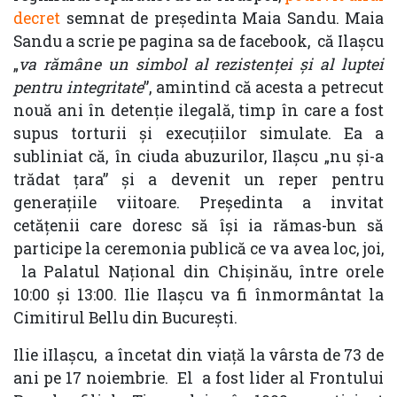
decret
semnat de președinta Maia Sandu. Maia
Sandu a scrie pe pagina sa de facebook, că Ilașcu
„
va rămâne un simbol al rezistenței și al luptei
pentru integritate
”, amintind că acesta a petrecut
nouă ani în detenție ilegală, timp în care a fost
supus torturii și execuțiilor simulate. Ea a
subliniat că, în ciuda abuzurilor, Ilașcu „nu și-a
trădat țara” și a devenit un reper pentru
generațiile viitoare. Președinta a invitat
cetățenii care doresc să își ia rămas-bun să
participe la ceremonia publică ce va avea loc, joi,
la Palatul Național din Chișinău, între orele
10:00 și 13:00. Ilie Ilașcu va fi înmormântat la
Cimitirul Bellu din București.
Ilie iIlaşcu, a încetat din viaţă la vârsta de 73 de
ani pe 17 noiembrie. El a fost lider al Frontului