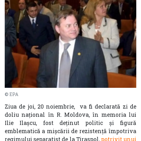
© EPA
Ziua de joi, 20 noiembrie, va fi declarată zi de
doliu național în R. Moldova, în memoria lui
Ilie Ilașcu, fost deținut politic și figură
emblematică a mișcării de rezistență împotriva
regimului separatist de la Tiraspol,
potrivit unui