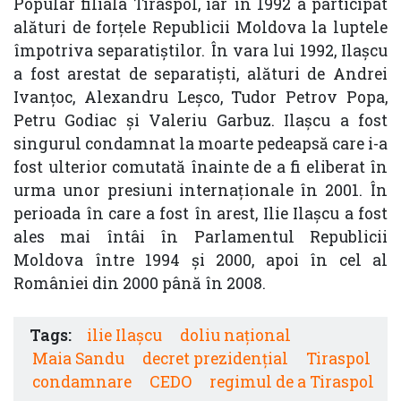
Popular filiala Tiraspol, iar în 1992 a participat
alături de forţele Republicii Moldova la luptele
împotriva separatiştilor. În vara lui 1992, Ilaşcu
a fost arestat de separatişti, alături de Andrei
Ivanţoc, Alexandru Leşco, Tudor Petrov Popa,
Petru Godiac şi Valeriu Garbuz. Ilaşcu a fost
singurul condamnat la moarte pedeapsă care i-a
fost ulterior comutată înainte de a fi eliberat în
urma unor presiuni internaţionale în 2001. În
perioada în care a fost în arest, Ilie Ilaşcu a fost
ales mai întâi în Parlamentul Republicii
Moldova între 1994 şi 2000, apoi în cel al
României din 2000 până în 2008.
Tags:
ilie Ilașcu
doliu naţional
Maia Sandu
decret prezidențial
Tiraspol
condamnare
CEDO
regimul de a Tiraspol