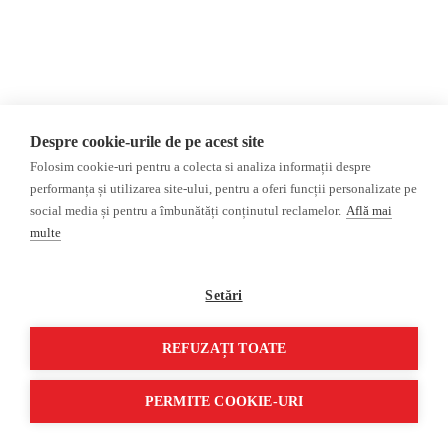
Opinii
Fake News, Dezinformare &
Editorial
Propagandă
Interviu
Republica Moldova
Reportaj
Regiunea găgăuză
Regiunea transnistreană
Investigatie
Ucraina
Despre cookie-urile de pe acest site
Rusia
Folosim cookie-uri pentru a colecta si analiza informații despre
performanța și utilizarea site-ului, pentru a oferi funcții personalizate pe
Monitor media
Multimedia
social media și pentru a îmbunătăți conținutul reclamelor.
Află mai
Presa rusă independentă
Podcast
multe
Presa rusa pro-Kremlin
Reportaj video
Presa din regiunea găgăuză
Interviu video
Setări
Presa din regiunea
transnistreană
REFUZAȚI TOATE
©2026 Veridica.md. Toate drepturile rezervate. Veridica™ este o publicație a
Asociației Alianța Internațională a Jurnaliștilor Români
.
PERMITE COOKIE-URI
Soluție web
Treeworks