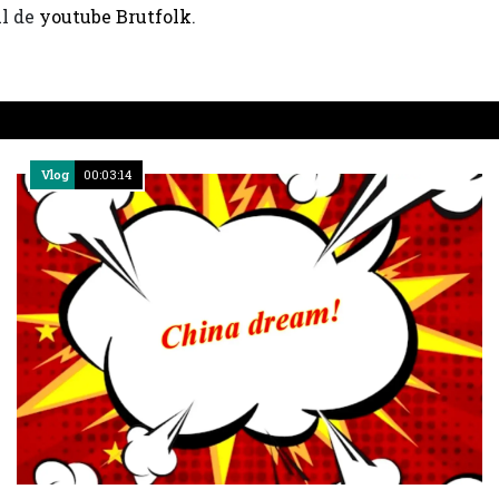
ul de
youtube Brutfolk
.
Vlog
00:03:14