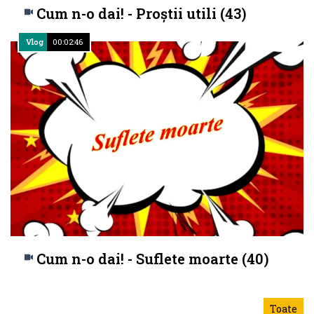
Cum n-o dai! - Proștii utili (43)
Vlog
00:02:46
Cum n-o dai! - Suflete moarte (40)
Toate