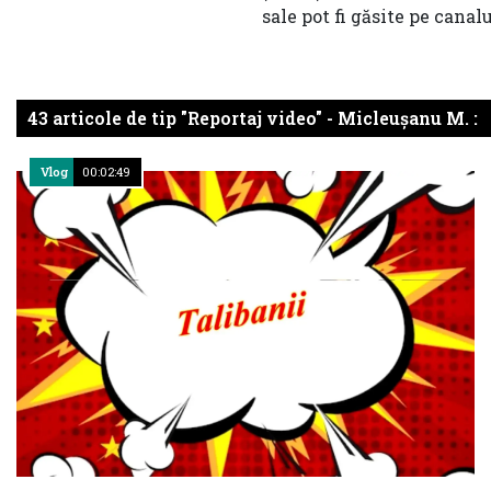
sale pot fi găsite pe canal
43 articole de tip "Reportaj video" - Micleușanu M. :
Vlog
00:02:49