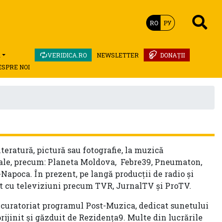
RO
РУ
A
VERIDICA.RO
NEWSLETTER
DONAȚII
ESPRE NOI
iteratură, pictură sau fotografie, la muzică
cale, precum: Planeta Moldova, Febre39, Pneumaton,
-Napoca. În prezent, pe langă producții de radio și
at cu televiziuni precum TVR, JurnalTV și ProTV.
 a curatoriat programul Post-Muzica, dedicat sunetului
ijinit și găzduit de Rezidența9. Multe din lucrările