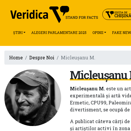
ȘTIRI
ALEGERI PARLAMENTARE 2025
OPINII
FAKE NEW
Home
Despre Noi
Micleușanu M.
Micleușanu 
Micleușanu M.
este un art
experimentală și artă vid
Ermetic, CPU99, Paleomira ș
divertisment, se ocupă de
A publicat câteva cărți de
și artiștilor activi în zo