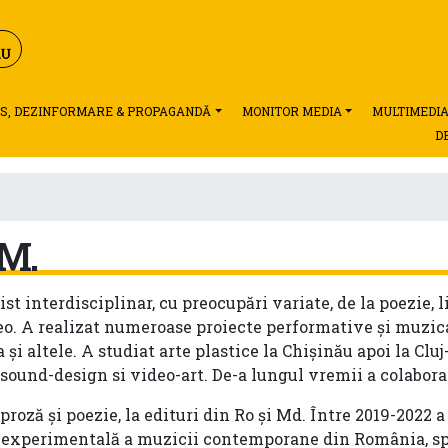
S, DEZINFORMARE & PROPAGANDĂ
MONITOR MEDIA
MULTIMEDI
D
M.
ist interdisciplinar, cu preocupări variate, de la poezie, l
eo. A realizat numeroase proiecte performative și muzi
i altele. A studiat arte plastice la Chișinău apoi la Cluj
 sound-design si video-art. De-a lungul vremii a colabor
 proză și poezie, la edituri din Ro și Md. Între 2019-2022
na experimentală a muzicii contemporane din România, spr