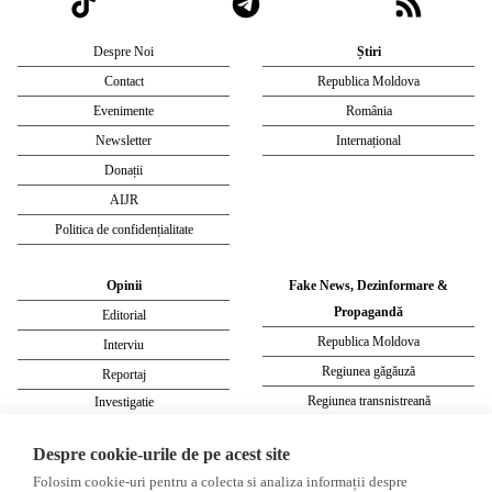
Despre Noi
Știri
Contact
Republica Moldova
Evenimente
România
Newsletter
Internațional
Donații
AIJR
Politica de confidențialitate
Opinii
Fake News, Dezinformare &
Propagandă
Editorial
Republica Moldova
Interviu
Regiunea găgăuză
Reportaj
Regiunea transnistreană
Investigatie
Ucraina
Despre cookie-urile de pe acest site
Rusia
Folosim cookie-uri pentru a colecta si analiza informații despre
Monitor media
Multimedia