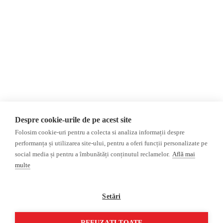
Opinii
Fake News, Dezinformare &
Propagandă
Editorial
Republica Moldova
Interviu
Regiunea găgăuză
Reportaj
Regiunea transnistreană
Investigatie
Ucraina
Rusia
Monitor media
Multimedia
Despre cookie-urile de pe acest site
Presa rusă independentă
Podcast
Folosim cookie-uri pentru a colecta si analiza informații despre
Presa rusa pro-Kremlin
Reportaj video
performanța și utilizarea site-ului, pentru a oferi funcții personalizate pe
Presa din regiunea găgăuză
Interviu video
social media și pentru a îmbunătăți conținutul reclamelor.
Află mai
Presa din regiunea transnistreană
multe
©2026 Veridica.md. Toate drepturile
Soluție web
Setări
rezervate. Veridica™ este o publicație a
Treeworks
Asociației Alianța Internațională a
Jurnaliștilor Români
.
REFUZAȚI TOATE