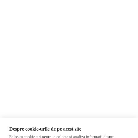
Despre Noi
Știri
Contact
Republica Moldova
Evenimente
România
Newsletter
Internațional
Donații
AIJR
Politica de confidențialitate
Opinii
Fake News, Dezinformare &
Editorial
Propagandă
Interviu
Republica Moldova
Reportaj
Regiunea găgăuză
Regiunea transnistreană
Investigatie
Ucraina
Despre cookie-urile de pe acest site
Rusia
Folosim cookie-uri pentru a colecta si analiza informații despre