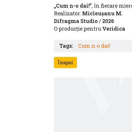
„Cum n-o dai!”
, în fiecare mie
Realizator:
Micleușanu M.
Difragma Studio
/
2026
O producție pentru
Veridica
Tags:
Cum n-o dai!
Înapoi