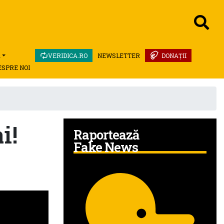
A
VERIDICA.RO
NEWSLETTER
DONAȚII
ESPRE NOI
i!
Raportează
Fake News