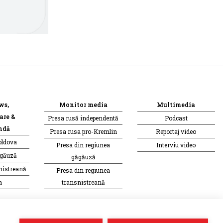
ws,
Monitor media
Multimedia
are &
Presa rusă independentă
Podcast
ndă
Presa rusa pro-Kremlin
Reportaj video
oldova
Presa din regiunea
Interviu video
ăgăuză
găgăuză
nistreană
Presa din regiunea
a
transnistreană