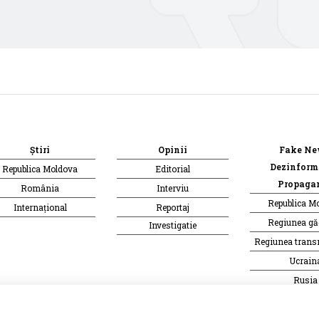
Știri
Opinii
Fake Ne
Dezinform
Republica Moldova
Editorial
Propaga
România
Interviu
Republica M
Internațional
Reportaj
Regiunea g
Investigatie
Regiunea trans
Ucrain
Rusia