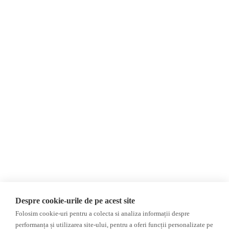
Despre Noi
Știri
Contact
Republica Moldova
Evenimente
România
Newsletter
Internațional
Donații
AIJR
Politica de confidențialitate
Opinii
Fake News, Dezinformare &
Propagandă
Editorial
Republica Moldova
Interviu
Regiunea găgăuză
Reportaj
Regiunea transnistreană
Investigatie
Ucraina
Despre cookie-urile de pe acest site
Rusia
Folosim cookie-uri pentru a colecta si analiza informații despre
Monitor media
Multimedia
performanța și utilizarea site-ului, pentru a oferi funcții personalizate pe