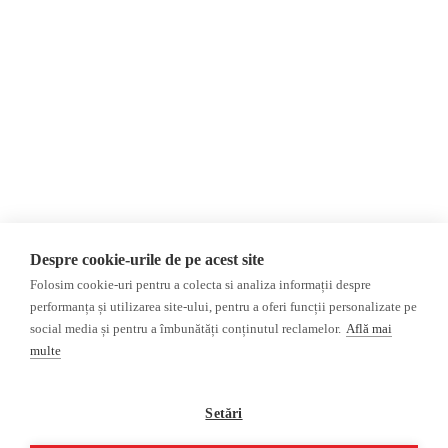
Evenimente
România
Newsletter
Internațional
Donații
AIJR
Politica de confidențialitate
Opinii
Fake News, Dezinformare &
Editorial
Propagandă
Interviu
Republica Moldova
Reportaj
Regiunea găgăuză
Regiunea transnistreană
Investigatie
Ucraina
Despre cookie-urile de pe acest site
Rusia
Folosim cookie-uri pentru a colecta si analiza informații despre
performanța și utilizarea site-ului, pentru a oferi funcții personalizate pe
Monitor media
Multimedia
social media și pentru a îmbunătăți conținutul reclamelor.
Află mai
Presa rusă independentă
Podcast
multe
Presa rusa pro-Kremlin
Reportaj video
Presa din regiunea găgăuză
Interviu video
Setări
Presa din regiunea
transnistreană