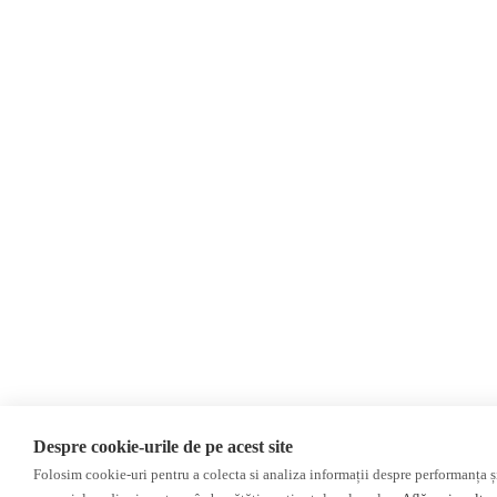
Contact
Evenimente
Newsletter
Donații
AIJR
Politica de confidențialitate
Opinii
Editorial
Interviu
Reportaj
Investigatie
Monitor media
Presa rusă independentă
Presa rusa pro-Kremlin
Presa din regiunea găgăuză
Despre cookie-urile de pe acest site
Presa din regiunea transnistreană
Folosim cookie-uri pentru a colecta si analiza informații despre performanța și 