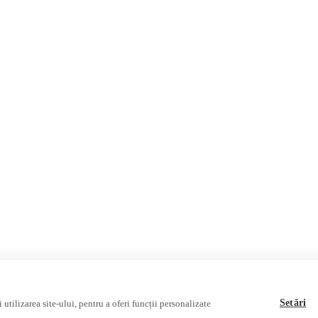
Republica Moldova
România
Internațional
Fake News, Dezinformare & 
Republica Moldova
Regiunea găgăuză
Regiunea transnistreană
Ucraina
Rusia
Multimedia
Podcast
Reportaj video
Interviu video
Setări
utilizarea site-ului, pentru a oferi funcții personalizate