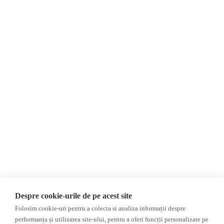
Despre Noi
Știri
Contact
Republica Moldova
Evenimente
România
Newsletter
Internațional
Donații
AIJR
Politica de confidențialitate
Opinii
Fake News, Dezinformare &
Editorial
Propagandă
Interviu
Republica Moldova
Reportaj
Regiunea găgăuză
Regiunea transnistreană
Investigatie
Ucraina
Despre cookie-urile de pe acest site
Rusia
Folosim cookie-uri pentru a colecta si analiza informații despre
performanța și utilizarea site-ului, pentru a oferi funcții personalizate pe