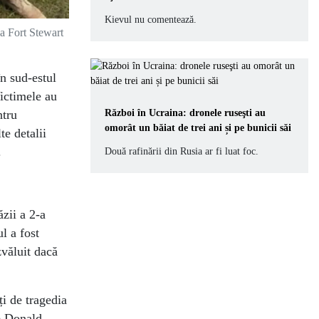
Kievul nu comentează.
la Fort Stewart
în sud-estul
ictimele au
ntru
Război în Ucraina: dronele ruseşti au
omorât un băiat de trei ani și pe bunicii săi
te detalii
.
Două rafinării din Rusia ar fi luat foc.
ăzii a 2-a
l a fost
zvăluit dacă
i de tragedia
le Donald