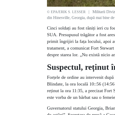
| Militarii Diviz
© EPA/ERIK S. LESSER
din Hinesville, Georgia, după mai bine de 
Cinci soldați au fost răniți ieri cu f
SUA. Presupusul trăgător a fost arest
primit îngrijiri la fața locului, apoi
tratament, a comunicat Fort Stewart 
despre starea lor. „Nu există nicio 
Suspectul, reținut 
Forțele de ordine au intervenit după 
Blindate, la ora locală 10::56 (14:5
reținut la ora 11:35, a precizat Fort
este vorba de un bărbat sau o femeie,
Guvernatorul statului Georgia, Brian
de astăzi”. Secretara de presă a Cas