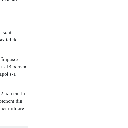
e sunt
astfel de
a împușcat
ucis 13 oameni
 apoi s-a
12 oameni la
otenent din
inei militare