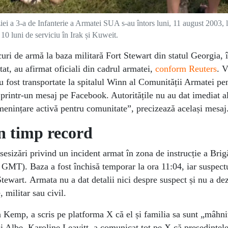
iei a 3-a de Infanterie a Armatei SUA s-au întors luni, 11 august 2003, 
10 luni de serviciu în Irak și Kuweit.
ocuri de armă la baza militară Fort Stewart din statul Georgia, 
at, au afirmat oficiali din cadrul armatei,
conform Reuters
. V
 au fost transportate la spitalul Winn al Comunității Armatei pe
printr-un mesaj pe Facebook. Autoritățile nu au dat imediat al
amenințare activă pentru comunitate”, precizează același mesaj
în timp record
sesizări privind un incident armat în zona de instrucție a Brig
6 GMT). Baza a fost închisă temporar la ora 11:04, iar suspectu
 Stewart. Armata nu a dat detalii nici despre suspect și nu a de
 militar sau civil.
 Kemp, a scris pe platforma X că el și familia sa sunt „mâhniț
ei Albe, Karoline Leavitt, a comunicat tot pe X că președinte