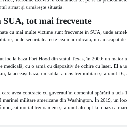
tul armat și urmărește situația.
n SUA, tot mai frecvente
mate cu mai multe victime sunt frecvente în SUA, unde armel
litare, unde securitatea este cea mai ridicată, nu au scăpat de 
ut loc la baza Fort Hood din statul Texas, în 2009: un maior 
ire medicală, cu o armă cu dispozitiv de ochire cu laser. El a 
iu, la aceeași bază, un soldat a ucis trei militari și a rănit 16,
 care avea contracte cu guvernul în domeniul apărării a ucis 
al marinei militare americane din Washington. În 2019, un loc
 împușcat mortal trei oameni și a rănit alți opt la o bază a mar