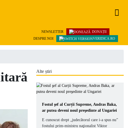
NEWSLETTER
DONAȚII
DESPRE NOI
VERIDICA.RO
Alte știri
itară
Fostul şef al Curții Supreme, Andras Baka,
ar putea deveni noul preşedinte al Ungariei
E cunoscut drept „judecătorul care i-a spus nu”
fostului prim-ministru naţionalist Viktor