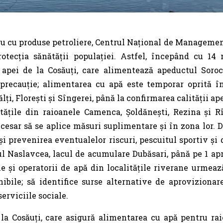
ru cu produse petroliere, Centrul Național de Managemen
tecția sănătății populației. Astfel, începând cu 14 
 apei de la Cosăuți, care alimentează apeductul Soroca
precauție; alimentarea cu apă este temporar oprită în
ți, Florești și Sîngerei, până la confirmarea calității ape
ritățile din raioanele Camenca, Șoldănești, Rezina și Rî
cesar să se aplice măsuri suplimentare și în zona lor. 
și prevenirea eventualelor riscuri, pescuitul sportiv și
l Naslavcea, lacul de acumulare Dubăsari, până pe 1 apr
ale și operatorii de apă din localitățile riverane urmeaz
ibile; să identifice surse alternative de aprovizionare
 serviciile sociale.
 la Cosăuți, care asigură alimentarea cu apă pentru rai