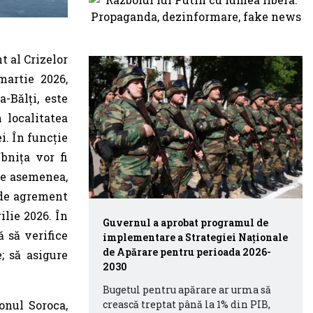
t al Crizelor
martie 2026,
-Bălți, este
 localitatea
i. În funcție
bnița vor fi
De asemenea,
 de agrement
ilie 2026. În
Guvernul a aprobat programul de
ă să verifice
implementare a Strategiei Naționale
de Apărare pentru perioada 2026-
; să asigure
2030
Bugetul pentru apărare ar urma să
crească treptat până la 1% din PIB,
onul Soroca,