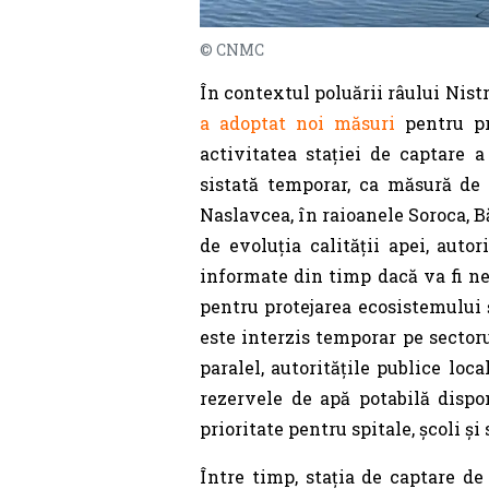
© CNMC
În contextul poluării râului Nist
a adoptat noi măsuri
pentru pro
activitatea stației de captare a
sistată temporar, ca măsură de 
Naslavcea, în raioanele Soroca, Băl
de evoluția calității apei, auto
informate din timp dacă va fi ne
pentru protejarea ecosistemului 
este interzis temporar pe sectoru
paralel, autoritățile publice loc
rezervele de apă potabilă dispon
prioritate pentru spitale, școli și
Între timp, stația de captare de