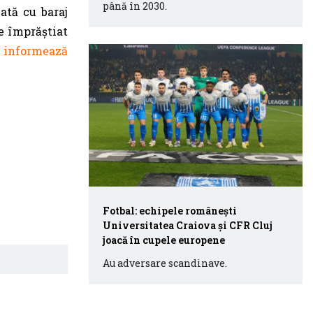
până în 2030.
zată cu baraj
e împrăștiat
informează
Fotbal: echipele românești
Universitatea Craiova și CFR Cluj
joacă în cupele europene
Au adversare scandinave.