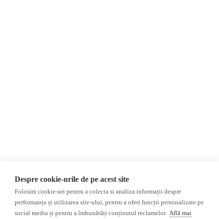
Despre Noi
Știri
Contact
Republica Moldova
Evenimente
România
Newsletter
Internațional
Donații
AIJR
Politica de confidențialitate
Opinii
Fake News, Dezinformare &
Editorial
Propagandă
Interviu
Republica Moldova
Reportaj
Regiunea găgăuză
Regiunea transnistreană
Investigatie
Ucraina
Despre cookie-urile de pe acest site
Rusia
Folosim cookie-uri pentru a colecta si analiza informații despre
performanța și utilizarea site-ului, pentru a oferi funcții personalizate pe
Monitor media
Multimedia
social media și pentru a îmbunătăți conținutul reclamelor.
Află mai