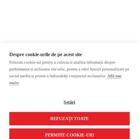
Opinii
Fake News, Dezinformare &
Propagandă
Editorial
Republica Moldova
Interviu
Regiunea găgăuză
Reportaj
Regiunea transnistreană
Investigatie
Ucraina
Despre cookie-urile de pe acest site
Rusia
Folosim cookie-uri pentru a colecta si analiza informații despre
Monitor media
Multimedia
performanța și utilizarea site-ului, pentru a oferi funcții personalizate pe
Presa rusă independentă
Podcast
social media și pentru a îmbunătăți conținutul reclamelor.
Află mai
Presa rusa pro-Kremlin
Reportaj video
multe
Presa din regiunea găgăuză
Interviu video
Presa din regiunea transnistreană
Setări
©2026 Veridica.md. Toate drepturile
Soluție web
REFUZAȚI TOATE
rezervate. Veridica™ este o publicație a
Treeworks
Asociației Alianța Internațională a
PERMITE COOKIE-URI
Jurnaliștilor Români
.