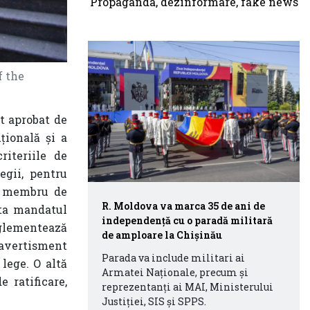
f the
st
aprobat
de
țională și a
riteriile de
egii, pentru
e
membr
u de
R. Moldova va marca 35 de ani de
ita mandatul
independență cu o paradă militară
eglementează
de amploare la Chișinău
avertisment
Parada va include militari ai
lege. O altă
Armatei Naționale, precum și
 ratificare,
reprezentanți ai MAI, Ministerului
Justiției, SIS și SPPS.