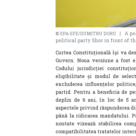
| A pol
© EPA-EFE/DUMITRU DORU
political party Shor in front of t
Curtea Constituțională își va des
Guvern. Noua v
ersiune a fost e
Codului jurisdicției constituțion
eligibilitate și modul de select
excluderea influențelor politice
partid.
P
entru a beneficia de p
deplin de 6 ani, în loc de 5 a
aspectele privind răspunderea dis
până la
ridicarea mandatului. P
noutate vizează stabilirea compe
compatibilitatea tratatelor inter