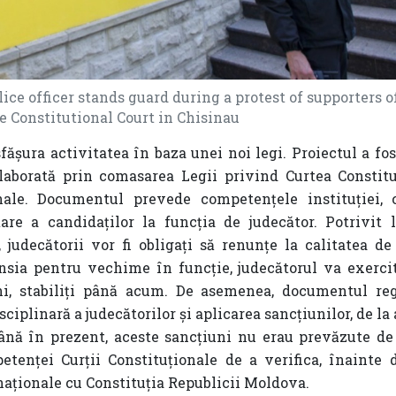
ice officer stands guard during a protest of supporters o
he Constitutional Court in Chisinau
fășura activitatea în baza unei noi legi.
Proiectul a fo
laborată prin comasarea Legii privind Curtea Constitu
ale.
Documentul prevede
competențele instituției, c
are a candidaților la funcția de judecător. Potrivit l
, judecătorii vor fi obligați să renunțe la calitatea d
ensia pentru vechime în funcție, judecătorul va exerc
ni, stabiliți până acum. De asemenea, documentul r
ciplinară a judecătorilor și aplicarea sancțiunilor,
de la
ână în prezent, aceste sancțiuni nu erau prevăzute de 
tenței Curții Constituționale de a verifica, înainte de
naționale cu Constituția Republicii Moldova.