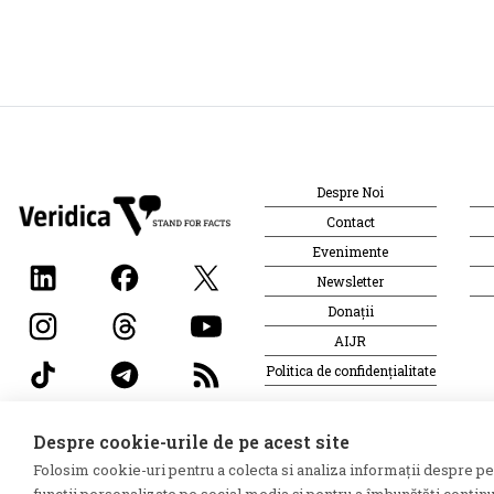
Despre Noi
Contact
Evenimente
Newsletter
Donații
AIJR
Politica de confidențialitate
Despre cookie-urile de pe acest site
©2026 Veridica.md. Toate drepturile rezervate. Veridica™ es
Folosim cookie-uri pentru a colecta si analiza informații despre perf
Jurnaliștilor Români
.