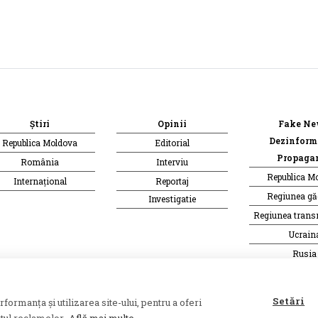
Știri
Opinii
Fake Ne
Dezinform
Republica Moldova
Editorial
Propaga
România
Interviu
Republica M
Internațional
Reportaj
Regiunea g
Investigatie
Regiunea trans
Ucrain
Rusia
te o publicație a
Asociației Alianța Internațională a
Setări
ormanța și utilizarea site-ului, pentru a oferi