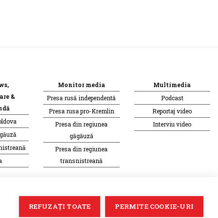
ws,
Monitor media
Multimedia
are &
Presa rusă independentă
Podcast
ndă
Presa rusa pro-Kremlin
Reportaj video
oldova
Presa din regiunea
Interviu video
ăgăuză
găgăuză
nistreană
Presa din regiunea
a
transnistreană
Soluție web
Treeworks
REFUZAȚI TOATE
PERMITE COOKIE-URI