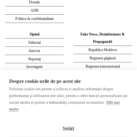
Donații
AIJR
Politica de confidențialitate
Opinii
Fake News, Dezinformare &
Propagandă
Editorial
Republica Moldova
Interviu
Regiunea găgăuză
Reportaj
Regiunea transnistreană
Investigatie
Ucraina
Despre cookie-urile de pe acest site
Rusia
Folosim cookie-uri pentru a colecta si analiza informații despre
Monitor media
Multimedia
performanța și utilizarea site-ului, pentru a oferi funcții personalizate pe
Presa rusă independentă
Podcast
social media și pentru a îmbunătăți conținutul reclamelor.
Află mai
Presa rusa pro-Kremlin
Reportaj video
multe
Presa din regiunea găgăuză
Interviu video
Presa din regiunea transnistreană
Setări