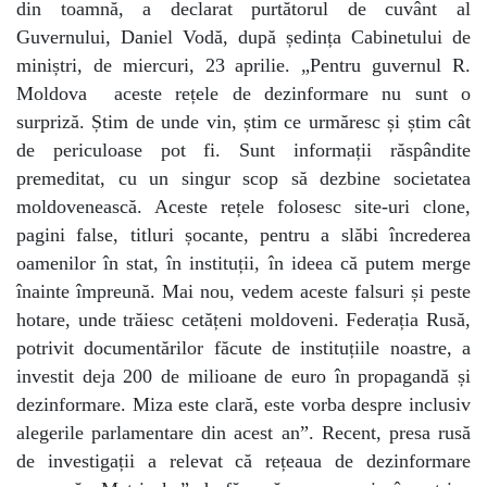
din toamnă, a declarat purtătorul de cuvânt al
Guvernului, Daniel Vodă, după ședința Cabinetului de
miniștri, de miercuri, 23 aprilie. „Pentru guvernul R.
Moldova aceste rețele de dezinformare nu sunt o
surpriză. Știm de unde vin, știm ce urmăresc și știm cât
de periculoase pot fi. Sunt informații răspândite
premeditat, cu un singur scop să dezbine societatea
moldovenească. Aceste rețele folosesc site-uri clone,
pagini false, titluri șocante, pentru a slăbi încrederea
oamenilor în stat, în instituții, în ideea că putem merge
înainte împreună. Mai nou, vedem aceste falsuri și peste
hotare, unde trăiesc cetățeni moldoveni. Federația Rusă,
potrivit documentărilor făcute de instituțiile noastre, a
investit deja 200 de milioane de euro în propagandă și
dezinformare. Miza este clară, este vorba despre inclusiv
alegerile parlamentare din acest an”. Recent, presa rusă
de investigații a relevat că rețeaua de dezinformare