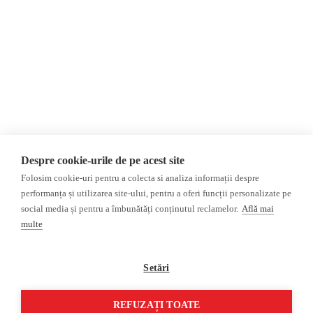
Donații
AIJR
Politica de confidențialitate
Opinii
Fake News, Dezinformare &
Editorial
Propagandă
Interviu
Republica Moldova
Reportaj
Regiunea găgăuză
Regiunea transnistreană
Investigatie
Ucraina
Despre cookie-urile de pe acest site
Rusia
Folosim cookie-uri pentru a colecta si analiza informații despre
performanța și utilizarea site-ului, pentru a oferi funcții personalizate pe
Monitor media
Multimedia
social media și pentru a îmbunătăți conținutul reclamelor.
Află mai
Presa rusă independentă
Podcast
multe
Presa rusa pro-Kremlin
Reportaj video
Presa din regiunea găgăuză
Interviu video
Setări
Presa din regiunea
transnistreană
REFUZAȚI TOATE