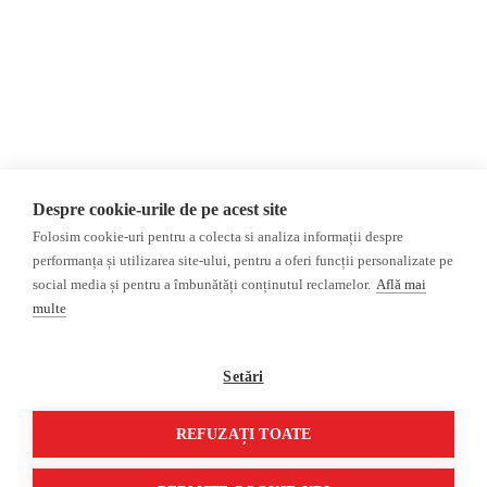
AIJR
Politica de confidențialitate
Opinii
Fake News, Dezinformare &
Editorial
Propagandă
Interviu
Republica Moldova
Reportaj
Regiunea găgăuză
Regiunea transnistreană
Investigatie
Ucraina
Despre cookie-urile de pe acest site
Rusia
Folosim cookie-uri pentru a colecta si analiza informații despre
performanța și utilizarea site-ului, pentru a oferi funcții personalizate pe
Monitor media
Multimedia
social media și pentru a îmbunătăți conținutul reclamelor.
Află mai
Presa rusă independentă
Podcast
multe
Presa rusa pro-Kremlin
Reportaj video
Presa din regiunea găgăuză
Interviu video
Setări
Presa din regiunea
transnistreană
REFUZAȚI TOATE
©2026 Veridica.md. Toate drepturile rezervate. Veridica™ este o publicație a
Asociației Alianța Internațională a Jurnaliștilor Români
.