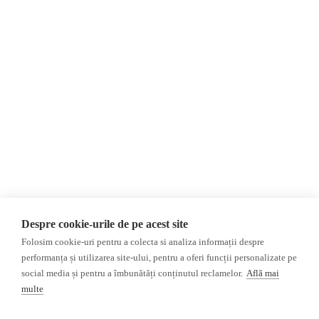
Despre Noi
Știri
Contact
Republica Moldova
Evenimente
România
Newsletter
Internațional
Donații
AIJR
Politica de confidențialitate
Opinii
Fake News, Dezinformare &
Editorial
Propagandă
Interviu
Republica Moldova
Reportaj
Regiunea găgăuză
Regiunea transnistreană
Investigatie
Ucraina
Despre cookie-urile de pe acest site
Rusia
Folosim cookie-uri pentru a colecta si analiza informații despre
performanța și utilizarea site-ului, pentru a oferi funcții personalizate pe
Monitor media
Multimedia
social media și pentru a îmbunătăți conținutul reclamelor.
Află mai
Presa rusă independentă
Podcast
multe
Presa rusa pro-Kremlin
Reportaj video