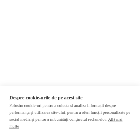
Despre Noi
Știri
Contact
Republica Moldova
Evenimente
România
Newsletter
Internațional
Donații
AIJR
Politica de confidențialitate
Opinii
Fake News, Dezinformare &
Editorial
Propagandă
Interviu
Republica Moldova
Reportaj
Regiunea găgăuză
Regiunea transnistreană
Investigatie
Ucraina
Despre cookie-urile de pe acest site
Rusia
Folosim cookie-uri pentru a colecta si analiza informații despre
performanța și utilizarea site-ului, pentru a oferi funcții personalizate pe
Monitor media
Multimedia
social media și pentru a îmbunătăți conținutul reclamelor.
Află mai
Presa rusă independentă
Podcast
multe
Presa rusa pro-Kremlin
Reportaj video
Presa din regiunea găgăuză
Interviu video