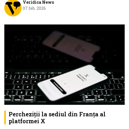
Veridica News
07 feb. 2026
Percheziții la sediul din Franța al
platformei X