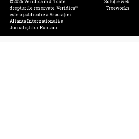
©2026 Veridica.md. Toate
Soluție web
drepturile rezervate. Veridica™
Treeworks
este o publicație a
Asociației
Alianța Internațională a
Jurnaliștilor Români
.