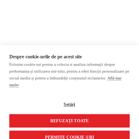
Opinii
Fake News, Dezinformare &
Propagandă
Editorial
Republica Moldova
Interviu
Regiunea găgăuză
Reportaj
Regiunea transnistreană
Investigatie
Ucraina
Despre cookie-urile de pe acest site
Rusia
Folosim cookie-uri pentru a colecta si analiza informații despre
Monitor media
Multimedia
performanța și utilizarea site-ului, pentru a oferi funcții personalizate pe
Presa rusă independentă
Podcast
social media și pentru a îmbunătăți conținutul reclamelor.
Află mai
Presa rusa pro-Kremlin
Reportaj video
multe
Presa din regiunea găgăuză
Interviu video
Presa din regiunea transnistreană
Setări
©2026 Veridica.md. Toate drepturile
Soluție web
REFUZAȚI TOATE
rezervate. Veridica™ este o publicație a
Treeworks
Asociației Alianța Internațională a
Jurnaliștilor Români
.
PERMITE COOKIE-URI