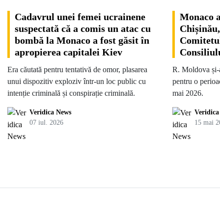
Cadavrul unei femei ucrainene
Monaco a 
suspectată că a comis un atac cu
Chișinău,
bombă la Monaco a fost găsit în
Comitetul
apropierea capitalei Kiev
Consiliul
Era căutată pentru tentativă de omor, plasarea
R. Moldova și-a
unui dispozitiv exploziv într-un loc public cu
pentru o perioa
intenție criminală și conspirație criminală.
mai 2026.
Veridica News
Veridic
07 iul. 2026
15 mai 2