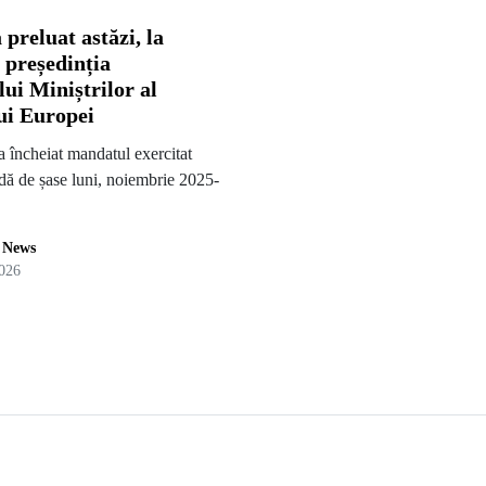
preluat astăzi, la
 președinția
ui Miniștrilor al
ui Europei
 încheiat mandatul exercitat
dă de șase luni, noiembrie 2025-
a News
026