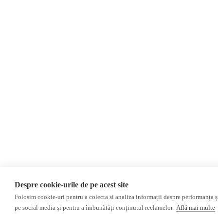
Evenimente
Newsletter
Donații
AIJR
Politica de confidențialitate
Opinii
Editorial
Interviu
Reportaj
Investigatie
Monitor media
Presa rusă independentă
Presa rusa pro-Kremlin
Presa din regiunea găgăuză
Despre cookie-urile de pe acest site
Presa din regiunea transnistreană
Folosim cookie-uri pentru a colecta si analiza informații despre performanța și 
pe social media și pentru a îmbunătăți conținutul reclamelor.
Află mai multe
©2026 Veridica.md. Toate drepturile rezervate. Veridica™ este o publicație a
A