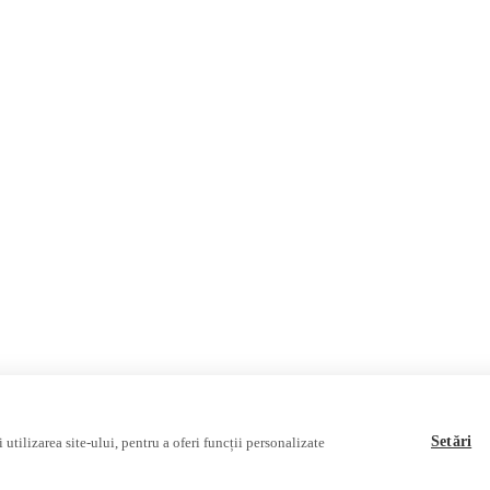
România
Internațional
Fake News, Dezinformare & 
Republica Moldova
Regiunea găgăuză
Regiunea transnistreană
Ucraina
Rusia
Multimedia
Podcast
Reportaj video
Interviu video
Setări
utilizarea site-ului, pentru a oferi funcții personalizate
sociației Alianța Internațională a Jurnaliștilor Români
.
Soluție web
Treeworks