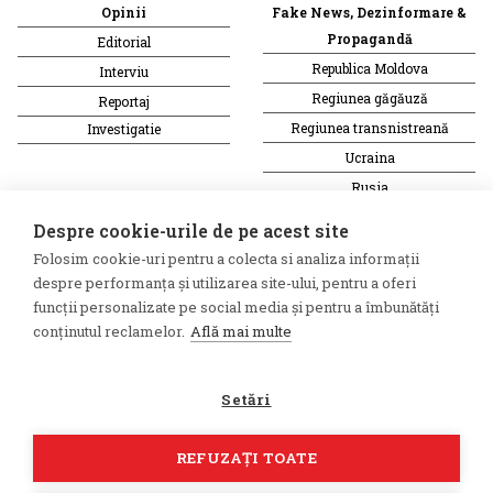
Opinii
Fake News, Dezinformare &
Propagandă
Editorial
Republica Moldova
Interviu
Regiunea găgăuză
Reportaj
Regiunea transnistreană
Investigatie
Ucraina
Rusia
Monitor media
Multimedia
Despre cookie-urile de pe acest site
Presa rusă independentă
Podcast
Folosim cookie-uri pentru a colecta si analiza informații
Presa rusa pro-Kremlin
Reportaj video
despre performanța și utilizarea site-ului, pentru a oferi
funcții personalizate pe social media și pentru a îmbunătăți
Presa din regiunea găgăuză
Interviu video
conținutul reclamelor.
Află mai multe
Presa din regiunea
transnistreană
Setări
©2026 Veridica.md. Toate
Soluție web
drepturile rezervate. Veridica™
Treeworks
REFUZAȚI TOATE
este o publicație a
Asociației