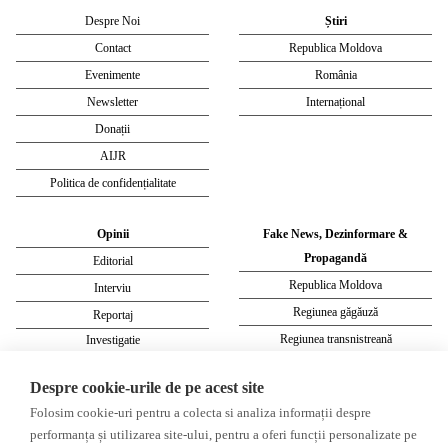
Despre Noi
Știri
Contact
Republica Moldova
Evenimente
România
Newsletter
Internațional
Donații
AIJR
Politica de confidențialitate
Opinii
Fake News, Dezinformare &
Propagandă
Editorial
Republica Moldova
Interviu
Regiunea găgăuză
Reportaj
Regiunea transnistreană
Investigatie
Ucraina
Despre cookie-urile de pe acest site
Rusia
Folosim cookie-uri pentru a colecta si analiza informații despre
Monitor media
Multimedia
performanța și utilizarea site-ului, pentru a oferi funcții personalizate pe
Presa rusă independentă
Podcast