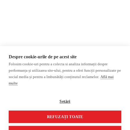
AIJR
Politica de confidențialitate
Opinii
Fake News, Dezinformare &
Editorial
Propagandă
Interviu
Republica Moldova
Reportaj
Regiunea găgăuză
Regiunea transnistreană
Investigatie
Ucraina
Despre cookie-urile de pe acest site
Rusia
Folosim cookie-uri pentru a colecta si analiza informații despre
performanța și utilizarea site-ului, pentru a oferi funcții personalizate pe
Monitor media
Multimedia
social media și pentru a îmbunătăți conținutul reclamelor.
Află mai
Presa rusă independentă
Podcast
multe
Presa rusa pro-Kremlin
Reportaj video
Presa din regiunea găgăuză
Interviu video
Setări
Presa din regiunea
transnistreană
REFUZAȚI TOATE
©2026 Veridica.md. Toate drepturile rezervate. Veridica™ este o publicație a
Asociației Alianța Internațională a Jurnaliștilor Români
.