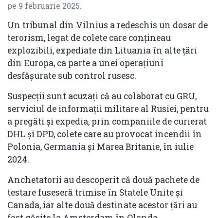
pe 9 februarie 2025.
Un tribunal din Vilnius
a redeschis un dosar de
terorism, legat de colete care conțineau
explozibili, expediate din Lituania în alte țări
din Europa, ca parte a unei operațiuni
desfășurate sub control rusesc.
Suspecții sunt acuzați că au colaborat cu GRU,
serviciul de informații militare al Rusiei, pentru
a pregăti și expedia, prin companiile de curierat
DHL și DPD, colete care au provocat incendii în
Polonia, Germania și Marea Britanie, în iulie
2024.
Anchetatorii au descoperit că două pachete de
testare fuseseră trimise în Statele Unite și
Canada, iar alte două destinate acestor țări au
fost găsite la Amsterdam în Olanda.