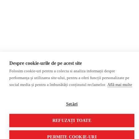
Presa din regiunea găgăuză
Interviu video
Presa din regiunea
transnistreană
©2026 Veridica.md. Toate drepturile rezervate. Veridica™ este o publicație a
Asociației Alianța Internațională a Jurnaliștilor Români
.
Soluție web
Treeworks
Despre cookie-urile de pe acest site
Folosim cookie-uri pentru a colecta si analiza informații despre
performanța și utilizarea site-ului, pentru a oferi funcții personalizate pe
social media și pentru a îmbunătăți conținutul reclamelor.
Află mai multe
Setări
REFUZAȚI TOATE
PERMITE COOKIE-URI