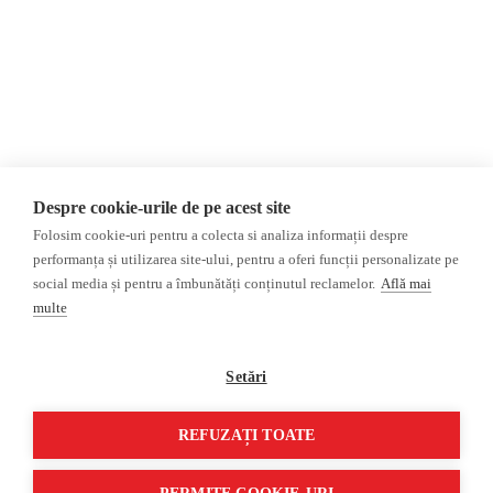
AIJR
Politica de confidențialitate
Opinii
Fake News, Dezinformare &
Editorial
Propagandă
Interviu
Republica Moldova
Reportaj
Regiunea găgăuză
Regiunea transnistreană
Investigatie
Ucraina
Despre cookie-urile de pe acest site
Rusia
Folosim cookie-uri pentru a colecta si analiza informații despre
performanța și utilizarea site-ului, pentru a oferi funcții personalizate pe
Monitor media
Multimedia
social media și pentru a îmbunătăți conținutul reclamelor.
Află mai
Presa rusă independentă
Podcast
multe
Presa rusa pro-Kremlin
Reportaj video
Presa din regiunea găgăuză
Interviu video
Setări
Presa din regiunea
transnistreană
REFUZAȚI TOATE
©2026 Veridica.md. Toate drepturile rezervate. Veridica™ este o publicație a
Asociației Alianța Internațională a Jurnaliștilor Români
.