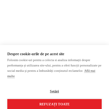
Donații
AIJR
Politica de confidențialitate
Opinii
Fake News, Dezinformare &
Editorial
Propagandă
Interviu
Republica Moldova
Reportaj
Regiunea găgăuză
Regiunea transnistreană
Investigatie
Ucraina
Despre cookie-urile de pe acest site
Rusia
Folosim cookie-uri pentru a colecta si analiza informații despre
performanța și utilizarea site-ului, pentru a oferi funcții personalizate pe
Monitor media
Multimedia
social media și pentru a îmbunătăți conținutul reclamelor.
Află mai
Presa rusă independentă
Podcast
multe
Presa rusa pro-Kremlin
Reportaj video
Presa din regiunea găgăuză
Interviu video
Setări
Presa din regiunea
transnistreană
REFUZAȚI TOATE
©2026 Veridica.md. Toate drepturile rezervate. Veridica™ este o publicație a