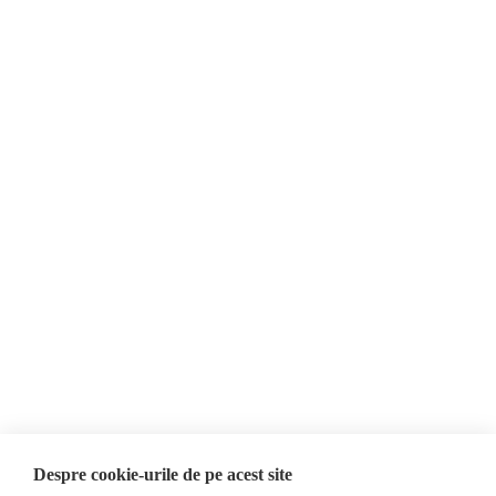
de închisoare.
Despre Noi
Știri
Contact
Republica Moldova
Evenimente
România
Newsletter
Internațional
Donații
AIJR
Politica de confidențialitate
Opinii
Fake News, Dezinformare &
Editorial
Propagandă
Interviu
Republica Moldova
Reportaj
Regiunea găgăuză
Regiunea transnistreană
Investigatie
Ucraina
Despre cookie-urile de pe acest site