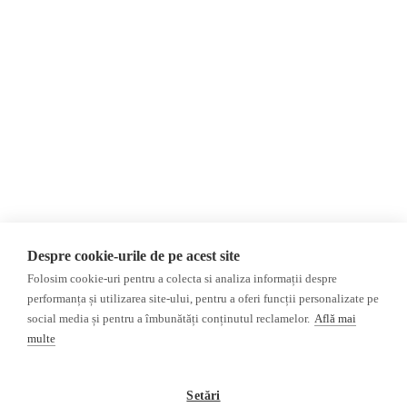
Contact
Republica Moldova
Evenimente
România
Newsletter
Internațional
Donații
AIJR
Politica de confidențialitate
Opinii
Fake News, Dezinformare &
Editorial
Propagandă
Interviu
Republica Moldova
Reportaj
Regiunea găgăuză
Regiunea transnistreană
Investigatie
Ucraina
Despre cookie-urile de pe acest site
Rusia
Folosim cookie-uri pentru a colecta si analiza informații despre
performanța și utilizarea site-ului, pentru a oferi funcții personalizate pe
Monitor media
Multimedia
social media și pentru a îmbunătăți conținutul reclamelor.
Află mai
Presa rusă independentă
Podcast
multe
Presa rusa pro-Kremlin
Reportaj video
Presa din regiunea găgăuză
Interviu video
Setări
Presa din regiunea