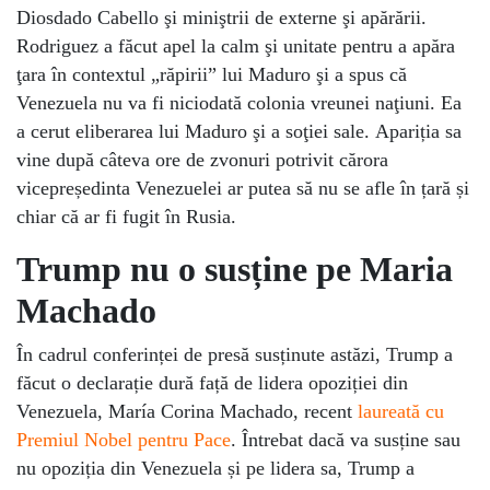
Diosdado Cabello şi miniştrii de externe şi apărării.
Rodriguez a făcut apel la calm şi unitate pentru a apăra
ţara în contextul „răpirii” lui Maduro şi a spus că
Venezuela nu va fi niciodată colonia vreunei naţiuni. Ea
a cerut eliberarea lui Maduro şi a soţiei sale. Apariția sa
vine după câteva ore de zvonuri potrivit cărora
vicepreședinta Venezuelei ar putea să nu se afle în țară și
chiar că ar fi fugit în Rusia.
Trump nu o susține pe Maria
Machado
În cadrul conferinței de presă susținute astăzi, Trump a
făcut o declarație dură față de lidera opoziției din
Venezuela, María Corina Machado, recent
laureată cu
Premiul Nobel pentru Pace
. Întrebat dacă va susține sau
nu opoziția din Venezuela și pe lidera sa, Trump a