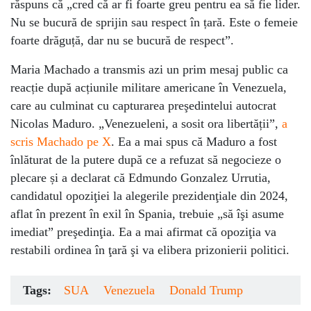
răspuns că „cred că ar fi foarte greu pentru ea să fie lider.
Nu se bucură de sprijin sau respect în țară. Este o femeie
foarte drăguță, dar nu se bucură de respect”.
Maria Machado a transmis azi un prim mesaj public ca
reacție după acțiunile militare americane în Venezuela,
care au culminat cu capturarea preşedintelui autocrat
Nicolas Maduro. „Venezueleni, a sosit ora libertății”,
a
scris Machado pe X
. Ea a mai spus că Maduro a fost
înlăturat de la putere după ce a refuzat să negocieze o
plecare și a declarat că Edmundo Gonzalez Urrutia,
candidatul opoziţiei la alegerile prezidenţiale din 2024,
aflat în prezent în exil în Spania, trebuie „să îşi asume
imediat” preşedinţia. Ea a mai afirmat că opoziţia va
restabili ordinea în ţară şi va elibera prizonierii politici.
Tags:
SUA
Venezuela
Donald Trump