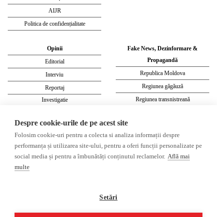
AIJR
Politica de confidențialitate
Opinii
Fake News, Dezinformare &
Propagandă
Editorial
Republica Moldova
Interviu
Regiunea găgăuză
Reportaj
Regiunea transnistreană
Investigatie
Ucraina
Despre cookie-urile de pe acest site
Rusia
Folosim cookie-uri pentru a colecta si analiza informații despre
Monitor media
Multimedia
performanța și utilizarea site-ului, pentru a oferi funcții personalizate pe
Presa rusă independentă
Podcast
social media și pentru a îmbunătăți conținutul reclamelor.
Află mai
Presa rusa pro-Kremlin
Reportaj video
multe
Presa din regiunea găgăuză
Interviu video
Presa din regiunea transnistreană
Setări