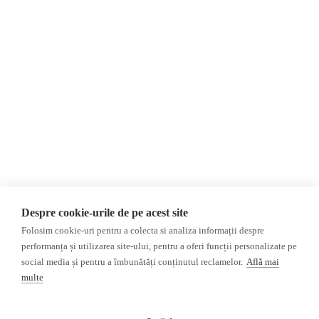
Contact
Republica Moldova
Evenimente
România
Newsletter
Internațional
Donații
AIJR
Politica de confidențialitate
Opinii
Fake News, Dezinformare &
Editorial
Propagandă
Interviu
Republica Moldova
Reportaj
Regiunea găgăuză
Regiunea transnistreană
Investigatie
Ucraina
Despre cookie-urile de pe acest site
Rusia
Folosim cookie-uri pentru a colecta si analiza informații despre
performanța și utilizarea site-ului, pentru a oferi funcții personalizate pe
Monitor media
Multimedia
social media și pentru a îmbunătăți conținutul reclamelor.
Află mai
Presa rusă independentă
Podcast
multe
Presa rusa pro-Kremlin
Reportaj video
Presa din regiunea găgăuză
Interviu video