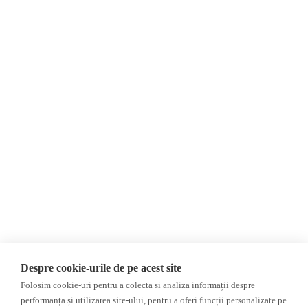
Despre Noi
Știri
Contact
Republica Moldova
Evenimente
România
Newsletter
Internațional
Donații
AIJR
Politica de confidențialitate
Opinii
Fake News, Dezinformare &
Editorial
Propagandă
Interviu
Republica Moldova
Reportaj
Regiunea găgăuză
Regiunea transnistreană
Investigatie
Ucraina
Despre cookie-urile de pe acest site
Rusia
Folosim cookie-uri pentru a colecta si analiza informații despre
performanța și utilizarea site-ului, pentru a oferi funcții personalizate pe