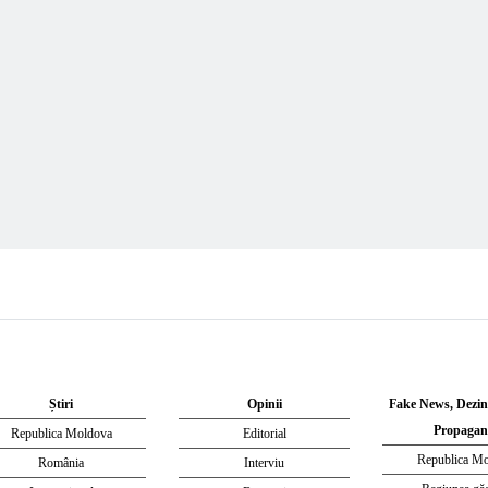
Știri
Opinii
Fake News, Dezi
Propagan
Republica Moldova
Editorial
Republica M
România
Interviu