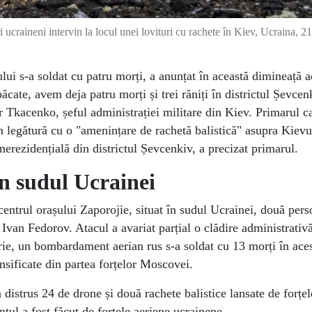
craineni intervin la locul unei lovituri cu rachete în Kiev, Ucraina, 2
lui s-a soldat cu patru morți, a anunțat în această dimineață a
ăcate, avem deja patru morți și trei răniți în districtul Șevcen
r Tkacenko, șeful administrației militare din Kiev. Primarul ca
în legătură cu o "amenințare de rachetă balistică" asupra Kiev
 nerezidențială din districtul Șevcenkiv, a precizat primarul.
în sudul Ucrainei
centrul orașului Zaporojie, situat în sudul Ucrainei, două pers
 Ivan Fedorov. Atacul a avariat parțial o clădire administrativ
uarie, un bombardament aerian rus s-a soldat cu 13 morți în aces
nsificate din partea forțelor Moscovei.
 distrus 24 de drone și două rachete balistice lansate de forțel
țul a fost făcut de forțele aeriene ucrainene.