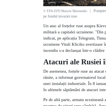
| Pompieri u
© EPA-EFE/Maxym Marusenko
pe fondul invaziei ruse.
Un atac al forțelor ruse asupra Kievu
militară a capitalei ucrainene. "Din p
indicat, pe aplicația Telegram, Timu
ucrainene Vitali Kliciko avertizase 
incendiu s-a declanșat într-o clădire
Atacuri ale Rusiei 
De asemenea, forțele ruse au atacat 
rănite, a informat guvernatorul local
unei instalații industriale. În 8 ian
în ultimele săptămâni de atacuri inte
Pe de altă parte, armata ucraineană a
noaptea de vineri spre sâmbătă. Anun