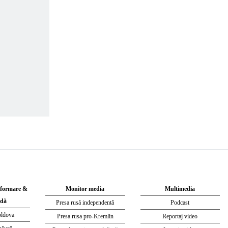
nformare &
Monitor media
Multimedia
dă
Presa rusă independentă
Podcast
oldova
Presa rusa pro-Kremlin
Reportaj video