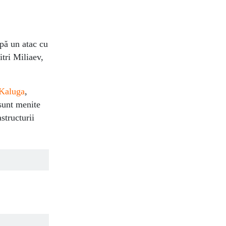
upă un atac cu
tri Miliaev,
 Kaluga
,
sunt menite
structurii