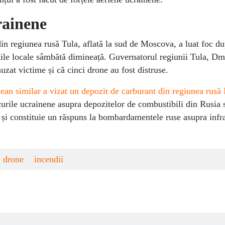
rainene
din regiunea rusă Tula, aflată la sud de Moscova, a luat foc d
țile locale sâmbătă dimineață. Guvernatorul regiunii Tula, Dmi
uzat victime și că cinci drone au fost distruse.
nean similar a vizat un depozit de carburant din regiunea rusă
urile ucrainene asupra depozitelor de combustibili din Rusia 
 și constituie un răspuns la bombardamentele ruse asupra infra
drone
incendii