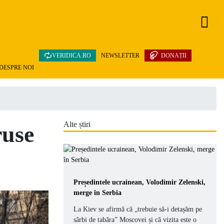
VERIDICA.RO
NEWSLETTER
DONAȚII
DESPRE NOI
Alte știri
ruse
Președintele ucrainean, Volodimir Zelenski,
merge în Serbia
La Kiev se afirmă că „trebuie să-i detașăm pe
sârbi de tabăra” Moscovei și că vizita este o