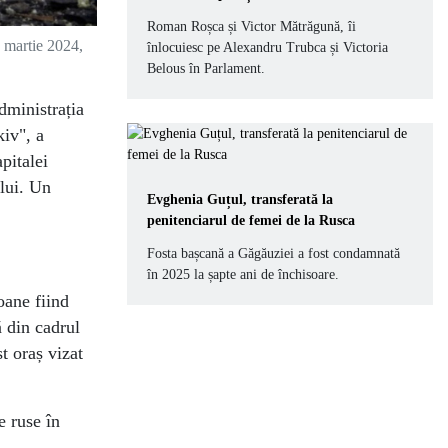
Roman Roșca și Victor Mătrăgună, îi
1 martie 2024,
înlocuiesc pe Alexandru Trubca și Victoria
Belous în Parlament.
dministrația
kiv", a
pitalei
ului. Un
Evghenia Guțul, transferată la
penitenciarul de femei de la Rusca
Fosta bașcană a Găgăuziei a fost condamnată
în 2025 la șapte ani de închisoare.
oane fiind
ă din cadrul
t oraș vizat
e ruse în