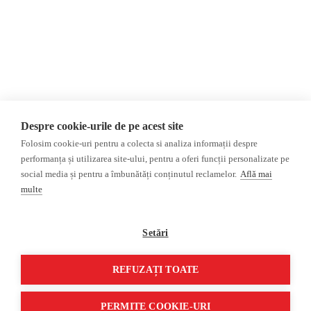
Politica de confidențialitate
Opinii
Fake News, Dezinformare &
Editorial
Propagandă
Interviu
Republica Moldova
Reportaj
Regiunea găgăuză
Regiunea transnistreană
Investigatie
Ucraina
Despre cookie-urile de pe acest site
Rusia
Folosim cookie-uri pentru a colecta si analiza informații despre
performanța și utilizarea site-ului, pentru a oferi funcții personalizate pe
Monitor media
Multimedia
social media și pentru a îmbunătăți conținutul reclamelor.
Află mai
Presa rusă independentă
Podcast
multe
Presa rusa pro-Kremlin
Reportaj video
Presa din regiunea găgăuză
Interviu video
Setări
Presa din regiunea
transnistreană
REFUZAȚI TOATE
©2026 Veridica.md. Toate drepturile rezervate. Veridica™ este o publicație a
Asociației Alianța Internațională a Jurnaliștilor Români
.
PERMITE COOKIE-URI