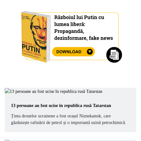
13 persoane au fost ucise în republica rusă Tatarstan
Ținta dronelor ucrainene a fost orașul Niznekamsk, care
găzduiește rafinării de petrol și o importantă uzină petrochimică.