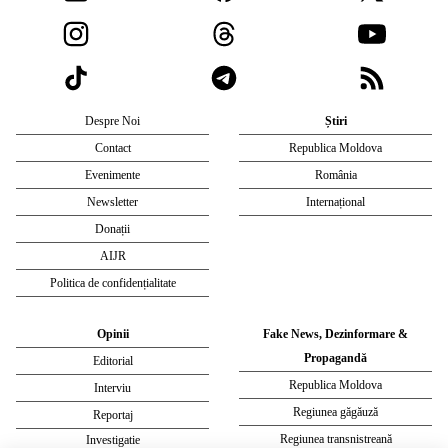
Despre Noi
Știri
Contact
Republica Moldova
Evenimente
România
Newsletter
Internațional
Donații
AIJR
Politica de confidențialitate
Opinii
Fake News, Dezinformare &
Propagandă
Editorial
Republica Moldova
Interviu
Regiunea găgăuză
Reportaj
Regiunea transnistreană
Investigatie