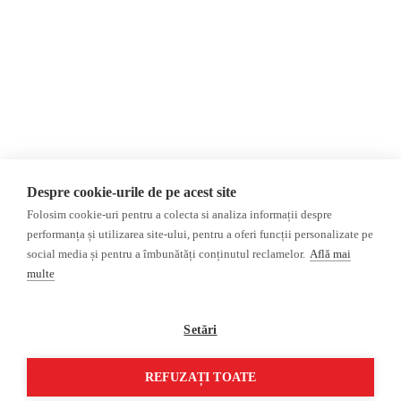
Donații
AIJR
Politica de confidențialitate
Opinii
Fake News, Dezinformare &
Editorial
Propagandă
Interviu
Republica Moldova
Reportaj
Regiunea găgăuză
Regiunea transnistreană
Investigatie
Ucraina
Despre cookie-urile de pe acest site
Rusia
Folosim cookie-uri pentru a colecta si analiza informații despre
performanța și utilizarea site-ului, pentru a oferi funcții personalizate pe
Monitor media
Multimedia
social media și pentru a îmbunătăți conținutul reclamelor.
Află mai
Presa rusă independentă
Podcast
multe
Presa rusa pro-Kremlin
Reportaj video
Presa din regiunea găgăuză
Interviu video
Setări
Presa din regiunea
transnistreană
REFUZAȚI TOATE
©2026 Veridica.md. Toate drepturile rezervate. Veridica™ este o publicație a