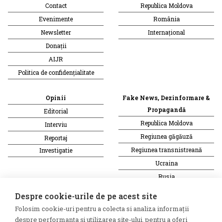
Contact
Republica Moldova
Evenimente
România
Newsletter
Internațional
Donații
AIJR
Politica de confidențialitate
Opinii
Fake News, Dezinformare &
Propagandă
Editorial
Republica Moldova
Interviu
Regiunea găgăuză
Reportaj
Regiunea transnistreană
Investigatie
Ucraina
Rusia
Monitor media
Multimedia
Despre cookie-urile de pe acest site
Presa rusă independentă
Podcast
Folosim cookie-uri pentru a colecta si analiza informații
Presa rusa pro-Kremlin
Reportaj video
despre performanța și utilizarea site-ului, pentru a oferi