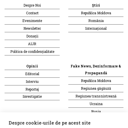
Despre Noi
Știri
Contact
Republica Moldova
Evenimente
România
Newsletter
Internațional
Donații
AIJR
Politica de confidențialitate
Opinii
Fake News, Dezinformare &
Propagandă
Editorial
Republica Moldova
Interviu
Regiunea găgăuză
Reportaj
Regiunea transnistreană
Investigatie
Ucraina
Rusia
Monitor media
Multimedia
Despre cookie-urile de pe acest site
Presa rusă independentă
Podcast