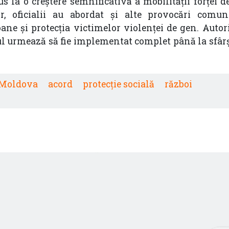
s la o creștere semnificativă a mobilității forței
or, oficialii au abordat și alte provocări comun
ane și protecția victimelor violenței de gen. Autori
ul urmează să fie implementat complet până la sfârș
 Moldova
acord
protecție socială
război