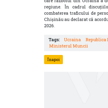
care războiul din Ucraina a du
regiune. În cadrul discuțiil
combaterea traficului de perso
Chișinău au declarat că acord
2026.
Tags:
Ucraina
Republica
Ministerul Muncii
Înapoi