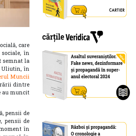
cială, care
 sociale, în
st semnat la
Uliutin, în
erul Muncii
ării dintre
re au muncit
ă, pensii de
, pensii de
n moment în