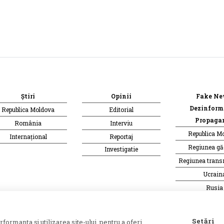
Știri
Opinii
Fake Ne
Dezinform
Republica Moldova
Editorial
Propaga
România
Interviu
Republica M
Internațional
Reportaj
Regiunea g
Investigatie
Regiunea trans
Ucrain
Rusia
te o publicație a
Asociației Alianța Internațională a
Setări
ormanța și utilizarea site-ului, pentru a oferi