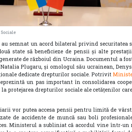
 Sociale
au semnat un acord bilateral privind securitatea so
ouă state să beneficieze de pensii și alte prestații
 generate de războiul din Ucraina. Documentul a fo
Natalia Plugaru, și omologul său ucrainean, Denys 
ionale dedicate drepturilor sociale. Potrivit
Minist
„reprezintă un pas important în consolidarea cooper
i la protejarea drepturilor sociale ale cetățenilor ca
arii vor putea accesa pensii pentru limită de vârst
auzate de accidente de muncă sau boli profesionale
ces. Ministerul a subliniat că acordul vine într-u