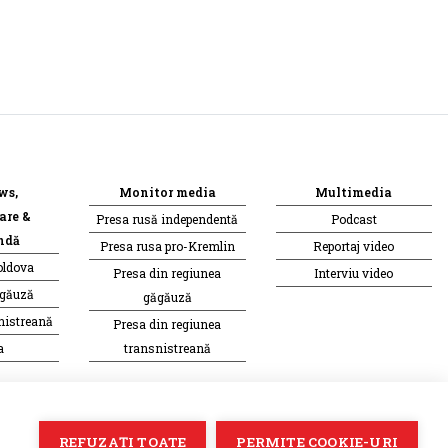
ws,
Monitor media
Multimedia
are &
Presa rusă independentă
Podcast
ndă
Presa rusa pro-Kremlin
Reportaj video
oldova
Presa din regiunea
Interviu video
ăgăuză
găgăuză
nistreană
Presa din regiunea
a
transnistreană
Soluție web
Treeworks
REFUZAȚI TOATE
PERMITE COOKIE-URI