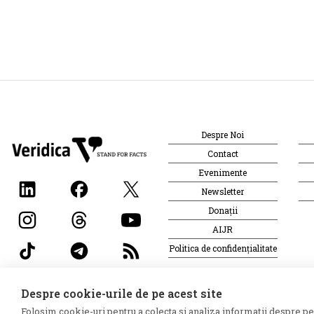
Despre Noi
Contact
Evenimente
Newsletter
Donații
AIJR
Politica de confidențialitate
Despre cookie-urile de pe acest site
©2026 Veridica.md. Toate drepturile rezervate. Veridica™ es
Folosim cookie-uri pentru a colecta si analiza informații despre perf