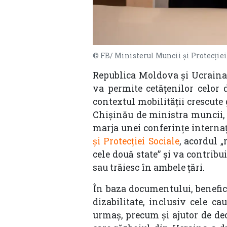
© FB/ Ministerul Muncii și Protecției
Republica Moldova și Ucraina 
va permite cetățenilor celor d
contextul mobilității crescute
Chișinău de ministra muncii, 
marja unei conferințe internaț
și Protecției Sociale
, acordul 
cele două state” și va contribu
sau trăiesc în ambele țări.
În baza documentului, benefici
dizabilitate, inclusiv cele c
urmaș, precum și ajutor de de