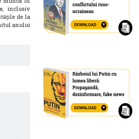
 de muncă în
e, inclusiv
tățile de la
itul anului