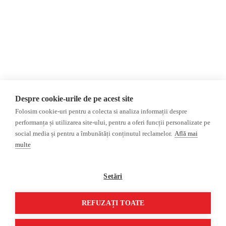
Opinii
Fake News, Dezinformare &
Propagandă
Editorial
Republica Moldova
Interviu
Regiunea găgăuză
Reportaj
Regiunea transnistreană
Investigatie
Ucraina
Despre cookie-urile de pe acest site
Rusia
Folosim cookie-uri pentru a colecta si analiza informații despre
Monitor media
Multimedia
performanța și utilizarea site-ului, pentru a oferi funcții personalizate pe
Presa rusă independentă
Podcast
social media și pentru a îmbunătăți conținutul reclamelor.
Află mai
Presa rusa pro-Kremlin
Reportaj video
multe
Presa din regiunea găgăuză
Interviu video
Presa din regiunea transnistreană
Setări
©2026 Veridica.md. Toate drepturile
Soluție web
REFUZAȚI TOATE
rezervate. Veridica™ este o publicație a
Treeworks
Asociației Alianța Internațională a