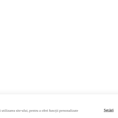
România
Internațional
Fake News, Dezinformare & 
Republica Moldova
Regiunea găgăuză
Regiunea transnistreană
Ucraina
Rusia
Multimedia
Podcast
Reportaj video
Interviu video
Setări
utilizarea site-ului, pentru a oferi funcții personalizate