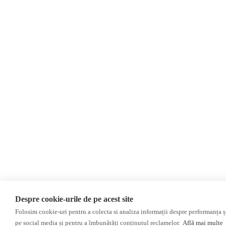
Evenimente
Newsletter
Donații
AIJR
Politica de confidențialitate
Opinii
Editorial
Interviu
Reportaj
Investigatie
Monitor media
Presa rusă independentă
Presa rusa pro-Kremlin
Presa din regiunea găgăuză
Despre cookie-urile de pe acest site
Presa din regiunea transnistreană
Folosim cookie-uri pentru a colecta si analiza informații despre performanța și 
pe social media și pentru a îmbunătăți conținutul reclamelor.
Află mai multe